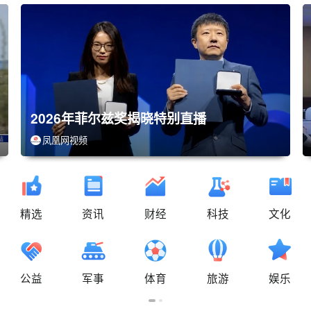
2026年菲尔兹奖揭晓特别直播
凤凰网视频
精选
资讯
财经
科技
文化
公益
军事
体育
旅游
娱乐
08-11 16:00