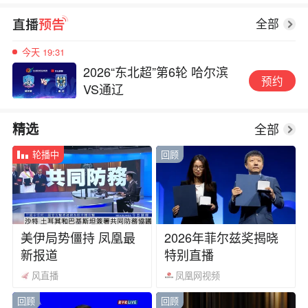
2026年龙华区"政务+直播"活
预约
动第二期（总第13期）
全部
今天 19:31
2026“东北超”第6轮 哈尔滨
预约
VS通辽
今天 19:40
全部
精选
内蒙古自治区第十六届运动
预约
会开幕式
轮播中
回顾
08-11 16:00
2026年龙华区"政务+直播"活
预约
动第二期（总第13期）
美伊局势僵持 凤凰最
2026年菲尔兹奖揭晓
新报道
特别直播
今天 19:31
2026“东北超”第6轮 哈尔滨
风直播
凤凰网视频
预约
VS通辽
回顾
回顾