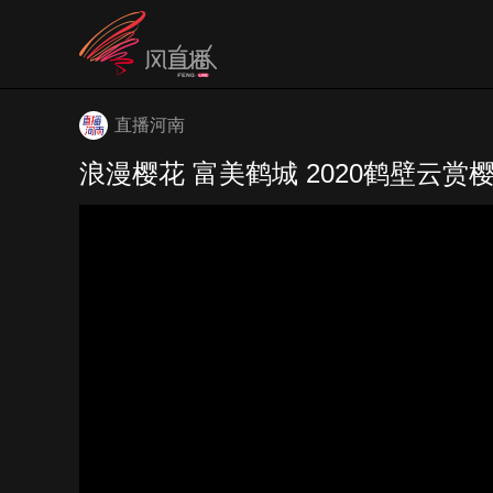
直播河南
浪漫樱花 富美鹤城 2020鹤壁云赏