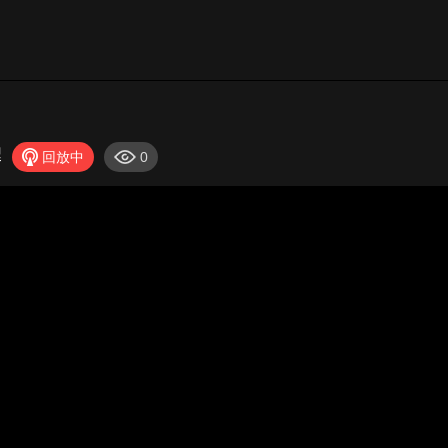
樱
回放中
0