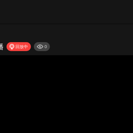
播
回放中
0