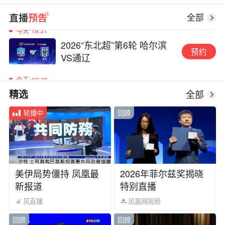
今天 19:31
全部
2026“东北超”第6轮 哈尔滨
预约
VS通辽
今天 19:40
内蒙古自治区第十六届运动
预约
会开幕式
全部
精选
08-11 16:00
轮播中
回顾
2026年龙华区"政务+直播"活
预约
动第二期（总第13期）
今天 19:31
2026“东北超”第6轮 哈尔滨
美伊局势僵持 凤凰最
2026年菲尔兹奖揭晓
预约
VS通辽
新报道
特别直播
风直播
凤凰网视频
回顾
回顾