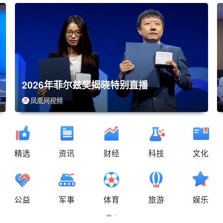
2026年菲尔兹奖揭晓特别直播
凤凰网视频
精选
资讯
财经
科技
文化
08-11 16:00
2026年龙华区"政务+直播"活
公益
军事
体育
旅游
娱乐
预约
动第二期（总第13期）