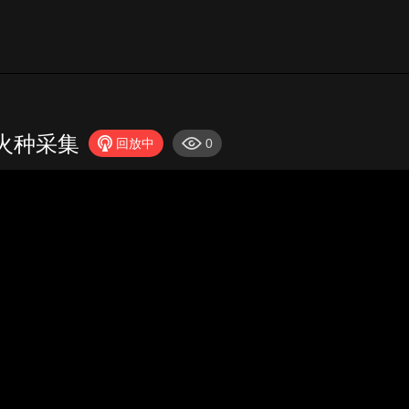
火种采集
回放中
0