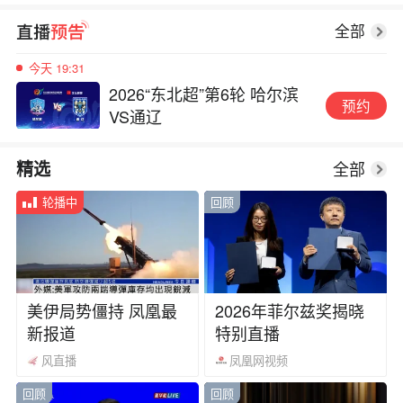
2026年龙华区"政务+直播"活
预约
动第二期（总第13期）
全部
今天 19:31
2026“东北超”第6轮 哈尔滨
预约
VS通辽
08-11 16:00
全部
精选
2026年龙华区"政务+直播"活
预约
动第二期（总第13期）
轮播中
回顾
今天 19:31
2026“东北超”第6轮 哈尔滨
预约
VS通辽
美伊局势僵持 凤凰最
2026年菲尔兹奖揭晓
新报道
特别直播
风直播
凤凰网视频
回顾
回顾