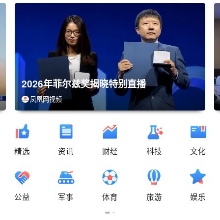
2026年菲尔兹奖揭晓特别直播
凤凰网视频
精选
资讯
财经
科技
文化
公益
军事
体育
旅游
娱乐
08-11 16:00