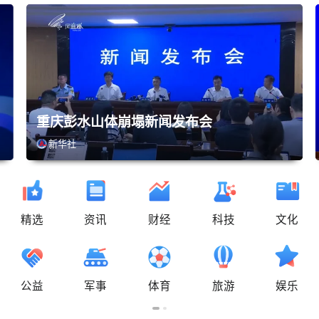
重庆彭水山体崩塌新闻发布会
新华社
精选
资讯
财经
科技
文化
08-11 16:00
2026年龙华区"政务+直播"活
预约
动第二期（总第13期）
公益
军事
体育
旅游
娱乐
今天 19:31