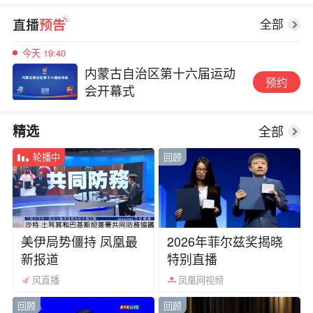
2026“东北超”第6轮 哈尔滨
预约
VS通辽
全部
今天 19:40
内蒙古自治区第十六届运动
预约
会开幕式
08-11 16:00
全部
精选
2026年龙华区"政务+直播"活
预约
动第二期（总第13期）
轮播中
回顾
今天 19:31
2026“东北超”第6轮 哈尔滨
预约
VS通辽
美伊局势僵持 凤凰最
2026年菲尔兹奖揭晓
新报道
特别直播
风直播
凤凰网视频
回顾
回顾