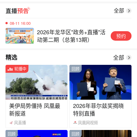
2026年龙华区"政务+直播"活
预约
动第二期（总第13期）
全部
08-11 16:00
2026年龙华区"政务+直播"活
预约
动第二期（总第13期）
08-11 16:00
全部
精选
2026年龙华区"政务+直播"活
预约
动第二期（总第13期）
轮播中
回顾
美伊局势僵持 凤凰最
2026年菲尔兹奖揭晓
新报道
特别直播
风直播
凤凰网视频
回顾
回顾