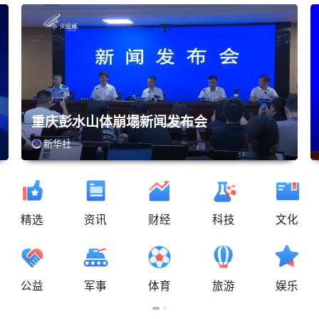
重庆彭水山体崩塌新闻发布会
新华社
精选
资讯
财经
科技
文化
公益
军事
体育
旅游
娱乐
08-11 16:00