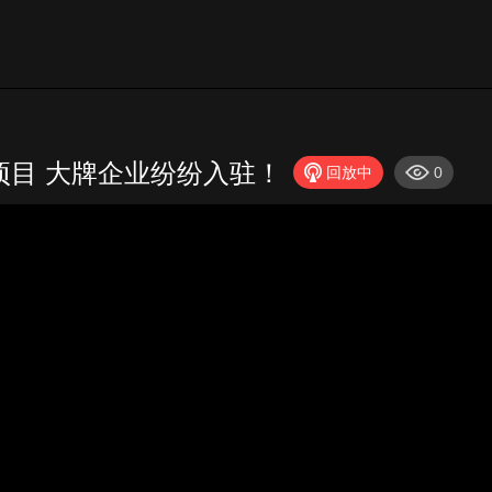
项目 大牌企业纷纷入驻！
回放中
0