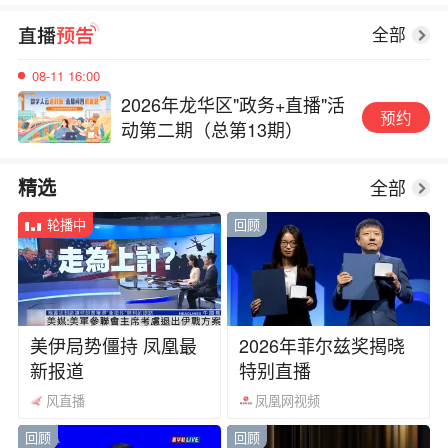
2026年龙华区"政务+直播"活
预约
动第二期（总第13期）
全部
08-11 16:00
2026年龙华区"政务+直播"活
预约
动第二期（总第13期）
08-11 16:00
全部
精选
2026年龙华区"政务+直播"活
预约
动第二期（总第13期）
轮播中
回顾
美伊局势僵持 凤凰最
2026年菲尔兹奖揭晓
新报道
特别直播
风直播
凤凰网视频
回顾
回顾