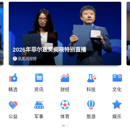
2026年菲尔兹奖揭晓特别直播
凤凰网视频
精选
资讯
财经
科技
文化
公益
军事
体育
旅游
娱乐
08-11 16:00