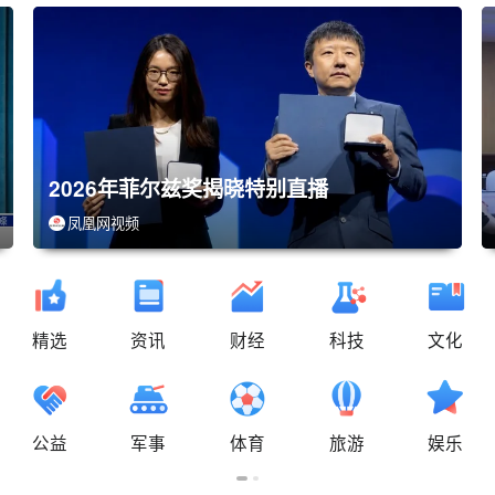
2026年菲尔兹奖揭晓特别直播
凤凰网视频
精选
资讯
财经
科技
文化
公益
军事
体育
旅游
娱乐
08-11 16:00