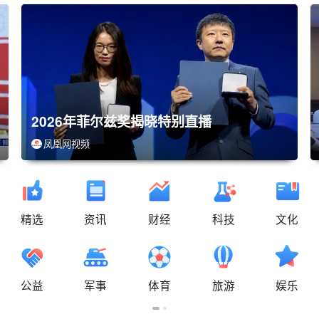
2026年菲尔兹奖揭晓特别直播
凤凰网视频
精选
资讯
财经
科技
文化
公益
军事
体育
旅游
娱乐
08-11 16:00