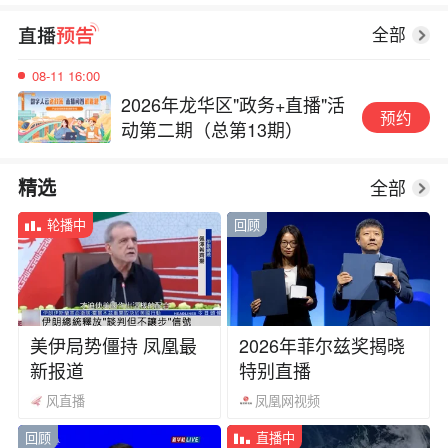
2026年龙华区"政务+直播"活
预约
动第二期（总第13期）
全部
08-11 16:00
2026年龙华区"政务+直播"活
预约
动第二期（总第13期）
08-11 16:00
全部
精选
2026年龙华区"政务+直播"活
预约
动第二期（总第13期）
轮播中
回顾
美伊局势僵持 凤凰最
2026年菲尔兹奖揭晓
新报道
特别直播
风直播
凤凰网视频
回顾
直播中